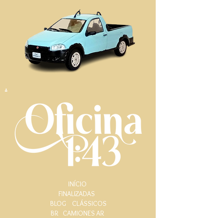
.
INÍCIO
FINALIZADAS
BLOG
CLÁSSICOS
BR
CAMIONES AR