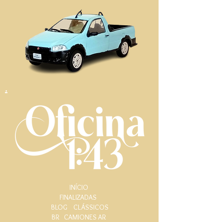
.
INÍCIO
FINALIZADAS
BLOG
CLÁSSICOS
BR
CAMIONES AR