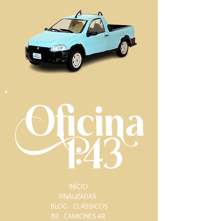
.
INÍCIO
FINALIZADAS
BLOG
CLÁSSICOS
BR
CAMIONES AR