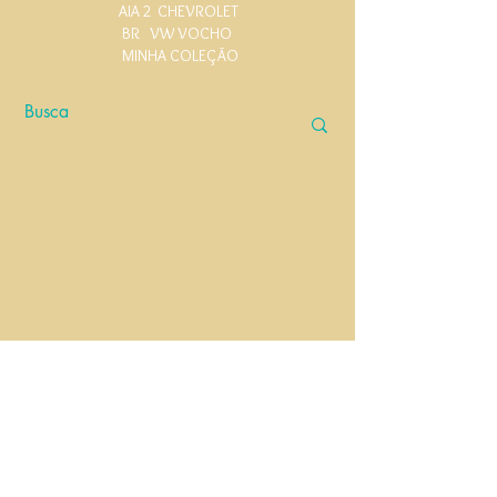
AIA 2
CHEVROLET
BR
VW VOCHO
MINHA COLEÇÃO
Widget Didn’t Load
Check your internet and refresh