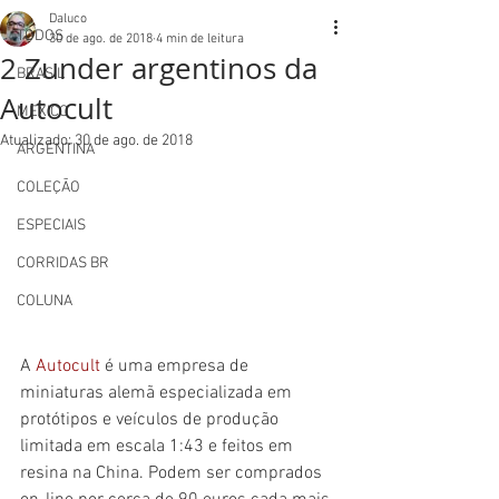
Daluco
TODOS
30 de ago. de 2018
4 min de leitura
2 Zunder argentinos da
BRASIL
Autocult
MEXICO
Atualizado:
30 de ago. de 2018
ARGENTINA
COLEÇÃO
ESPECIAIS
CORRIDAS BR
COLUNA
A 
Autocult
 é uma empresa de 
miniaturas alemã especializada em 
protótipos e veículos de produção 
limitada em escala 1:43 e feitos em 
resina na China. Podem ser comprados 