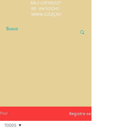
AIA 2
CHEVROLET
BR
VW VOCHO
MINHA COLEÇÃO
Registre-se
Post
TODOS