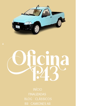
.
INÍCIO
FINALIZADAS
BLOG
CLÁSSICOS
BR
CAMIONES AR