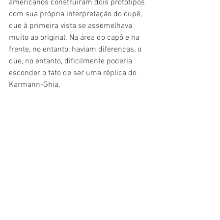
americanos construíram dois protótipos 
com sua própria interpretação do cupê, 
que à primeira vista se assemelhava 
muito ao original. Na área do capô e na 
frente, no entanto, haviam diferenças, o 
que, no entanto, dificilmente poderia 
esconder o fato de ser uma réplica do 
Karmann-Ghia. 
Para ampliar el alcance de su empresa, 
los dos hermanos buscaron por otro 