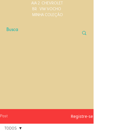
AIA 2
CHEVROLET
BR
VW VOCHO
MINHA COLEÇÃO
Registre-se
Post
TODOS