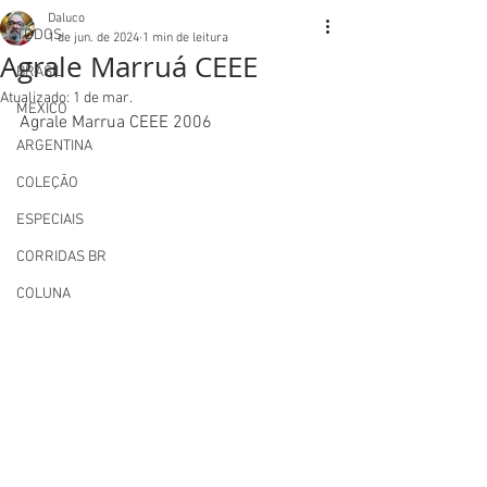
Daluco
TODOS
1 de jun. de 2024
1 min de leitura
Agrale Marruá CEEE
BRASIL
Atualizado:
1 de mar.
MEXICO
Agrale Marrua CEEE 2006
ARGENTINA
COLEÇÃO
ESPECIAIS
CORRIDAS BR
COLUNA