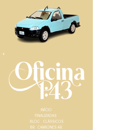
.
INÍCIO
FINALIZADAS
BLOG
CLÁSSICOS
BR
CAMIONES AR