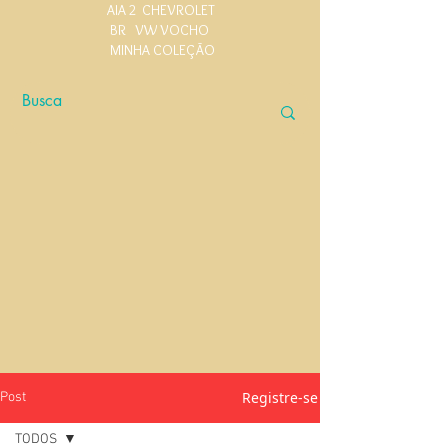
AIA 2
CHEVROLET
BR
VW VOCHO
MINHA COLEÇÃO
Registre-se
Post
TODOS