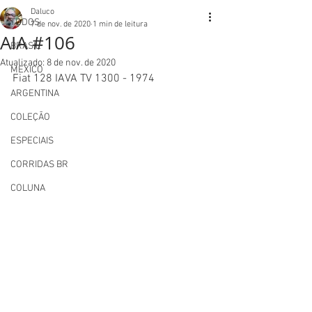
Daluco
TODOS
7 de nov. de 2020
1 min de leitura
AIA #106
BRASIL
Atualizado:
8 de nov. de 2020
MEXICO
Fiat 128 IAVA TV 1300 - 1974
ARGENTINA
COLEÇÃO
ESPECIAIS
CORRIDAS BR
COLUNA