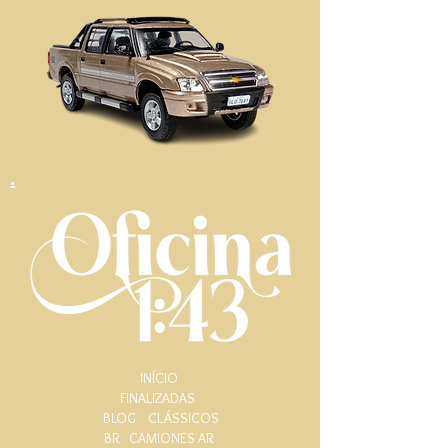
.
INÍCIO
FINALIZADAS
BLOG
CLÁSSICOS
BR
CAMIONES AR