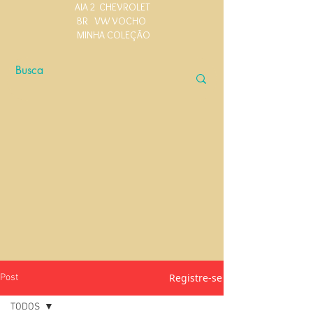
AIA 2
CHEVROLET
BR
VW VOCHO
MINHA COLEÇÃO
Registre-se
Post
TODOS