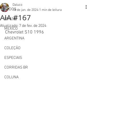
Daluco
TODOS
18 de jan. de 2024
1 min de leitura
AIA #167
BRASIL
Atualizado:
7 de fev. de 2024
MEXICO
Chevrolet S10 1996
ARGENTINA
COLEÇÃO
ESPECIAIS
CORRIDAS BR
COLUNA