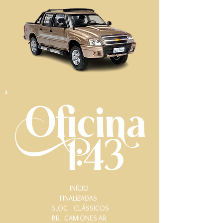
.
INÍCIO
FINALIZADAS
BLOG
CLÁSSICOS
BR
CAMIONES AR