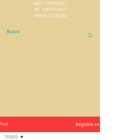
AIA 2
CHEVROLET
BR
VW VOCHO
MINHA COLEÇÃO
Registre-se
Post
TODOS