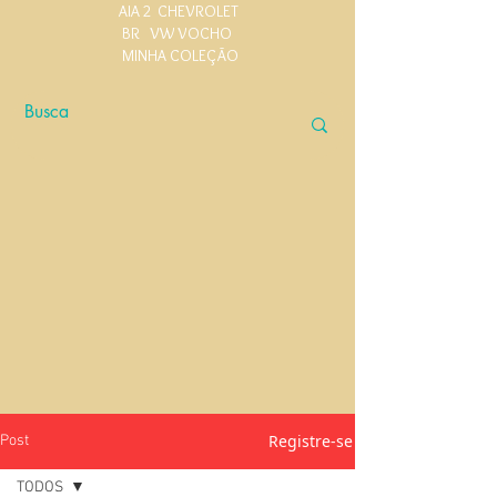
AIA 2
CHEVROLET
BR
VW VOCHO
MINHA COLEÇÃO
Registre-se
Post
TODOS