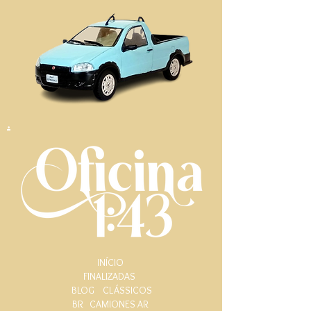
.
INÍCIO
FINALIZADAS
BLOG
CLÁSSICOS
BR
CAMIONES AR