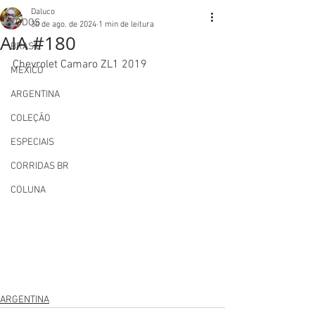
Daluco
TODOS
30 de ago. de 2024
1 min de leitura
AIA #180
BRASIL
Chevrolet Camaro ZL1 2019
MEXICO
ARGENTINA
COLEÇÃO
ESPECIAIS
CORRIDAS BR
COLUNA
ARGENTINA