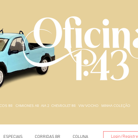
.
COS BR
CAMIONES AR
AIA 2
CHEVROLET BR
VW VOCHO
MINHA COLEÇÃO
Login/Registr
ESPECIAIS
CORRIDAS BR
COLUNA