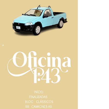
.
INÍCIO
FINALIZADAS
BLOG
CLÁSSICOS
BR
CAMIONES AR