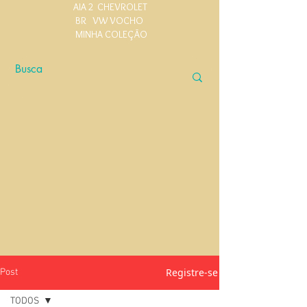
AIA 2
CHEVROLET
BR
VW VOCHO
MINHA COLEÇÃO
Registre-se
Post
TODOS