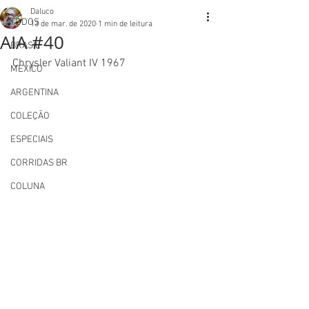
Daluco
TODOS
13 de mar. de 2020
1 min de leitura
AIA #40
BRASIL
Chrysler Valiant IV 1967
MEXICO
ARGENTINA
COLEÇÃO
ESPECIAIS
CORRIDAS BR
COLUNA