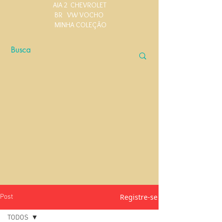
AIA 2
CHEVROLET
BR
VW VOCHO
MINHA COLEÇÃO
Registre-se
Post
TODOS