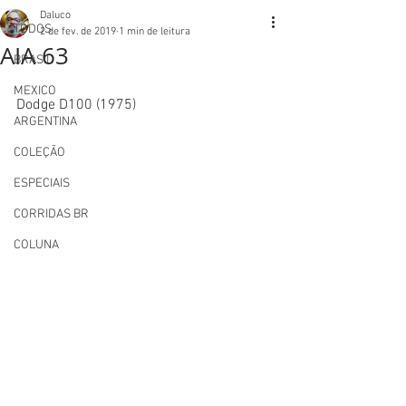
Daluco
TODOS
2 de fev. de 2019
1 min de leitura
AIA 63
BRASIL
MEXICO
Dodge D100 (1975)
ARGENTINA
COLEÇÃO
ESPECIAIS
CORRIDAS BR
COLUNA