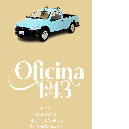
.
INÍCIO
FINALIZADAS
BLOG
CLÁSSICOS
BR
CAMIONES AR