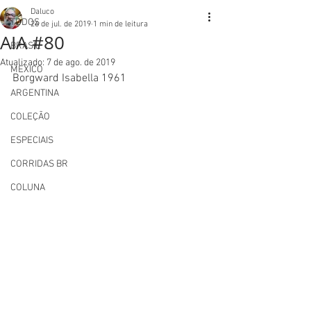
Daluco
TODOS
26 de jul. de 2019
1 min de leitura
AIA #80
BRASIL
Atualizado:
7 de ago. de 2019
MEXICO
Borgward Isabella 1961
ARGENTINA
COLEÇÃO
ESPECIAIS
CORRIDAS BR
COLUNA