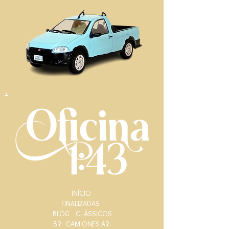
.
INÍCIO
FINALIZADAS
BLOG
CLÁSSICOS
BR
CAMIONES AR