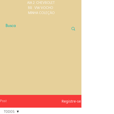
AIA 2
CHEVROLET
BR
VW VOCHO
MINHA COLEÇÃO
Registre-se
Post
TODOS