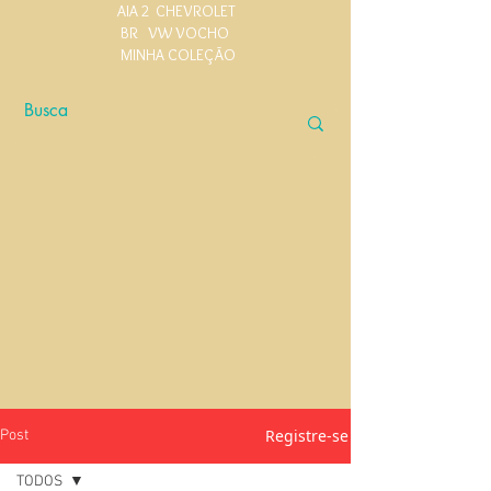
AIA 2
CHEVROLET
BR
VW VOCHO
MINHA COLEÇÃO
Registre-se
Post
TODOS