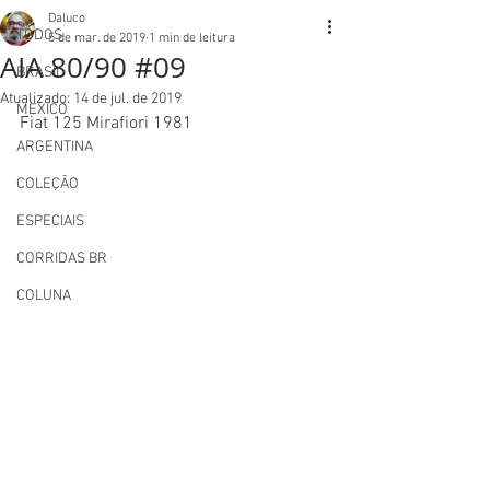
Daluco
TODOS
5 de mar. de 2019
1 min de leitura
AIA 80/90 #09
BRASIL
Atualizado:
14 de jul. de 2019
MEXICO
Fiat 125 Mirafiori 1981
ARGENTINA
COLEÇÃO
ESPECIAIS
CORRIDAS BR
COLUNA