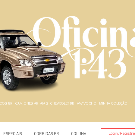
.
COS BR
CAMIONES AR
AIA 2
CHEVROLET BR
VW VOCHO
MINHA COLEÇÃO
Login/Registr
ESPECIAIS
CORRIDAS BR
COLUNA