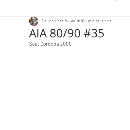
Daluco
19 de fev. de 2020
1 min de leitura
AIA 80/90 #35
Seat Cordoba 2000