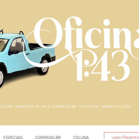
.
COS BR
CAMIONES AR
AIA 2
CHEVROLET BR
VW VOCHO
MINHA COLEÇÃO
Login/Registr
ESPECIAIS
CORRIDAS BR
COLUNA