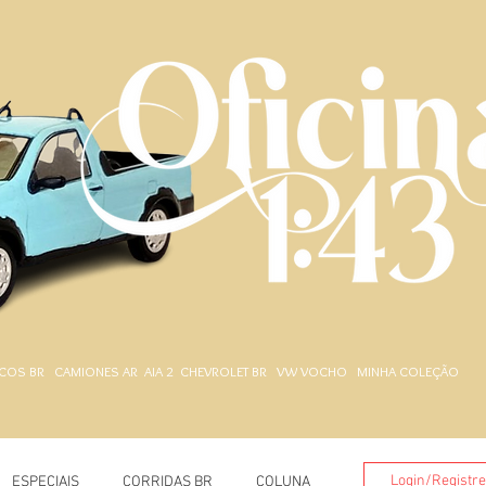
.
COS BR
CAMIONES AR
AIA 2
CHEVROLET BR
VW VOCHO
MINHA COLEÇÃO
Login/Registr
ESPECIAIS
CORRIDAS BR
COLUNA