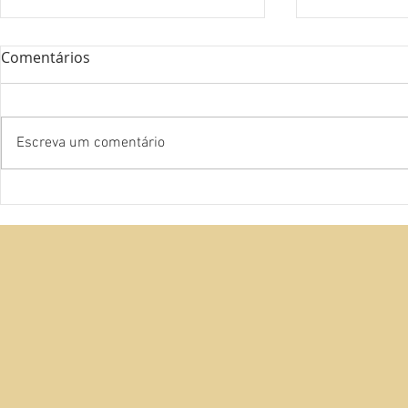
Comentários
Escreva um comentário
Camiones A
Caniones Argentina #14