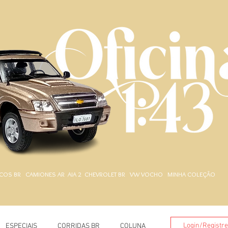
.
COS BR
CAMIONES AR
AIA 2
CHEVROLET BR
VW VOCHO
MINHA COLEÇÃO
Login/Registr
ESPECIAIS
CORRIDAS BR
COLUNA