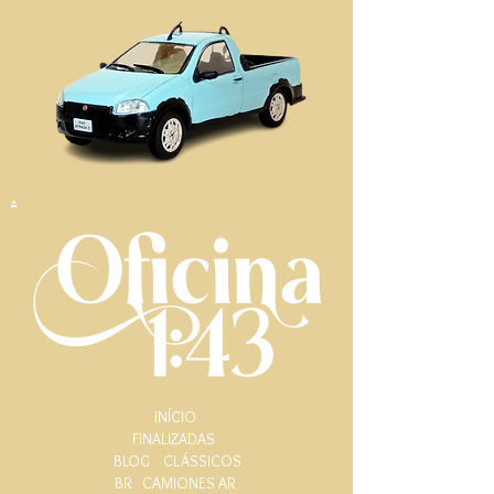
.
INÍCIO
FINALIZADAS
BLOG
CLÁSSICOS
BR
CAMIONES AR