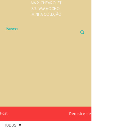
AIA 2
CHEVROLET
BR
VW VOCHO
MINHA COLEÇÃO
Registre-se
Post
TODOS