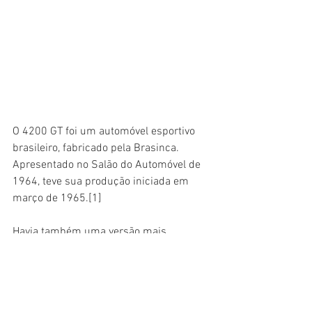
O 4200 GT foi um automóvel esportivo 
brasileiro, fabricado pela Brasinca. 
Apresentado no Salão do Automóvel de 
1964, teve sua produção iniciada em 
março de 1965.[1]
Havia também uma versão mais 
"envenenada", chamada GTS, equipada 
com câmbio, comando de válvulas e 
diferencial autoblocante importados e 
potência de 171 cv.