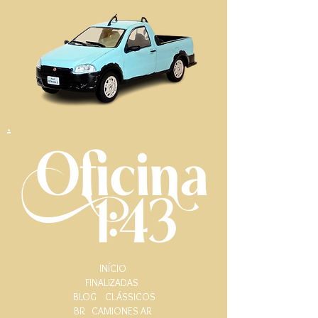
.
INÍCIO
FINALIZADAS
BLOG
CLÁSSICOS
BR
CAMIONES AR