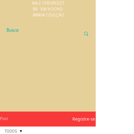
AIA 2
CHEVROLET
BR
VW VOCHO
MINHA COLEÇÃO
Registre-se
Post
TODOS