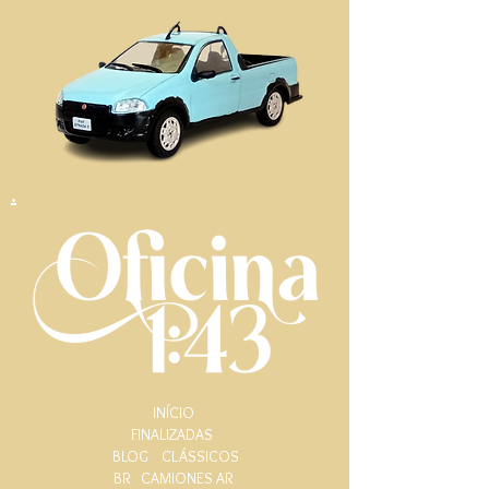
.
INÍCIO
FINALIZADAS
BLOG
CLÁSSICOS
BR
CAMIONES AR