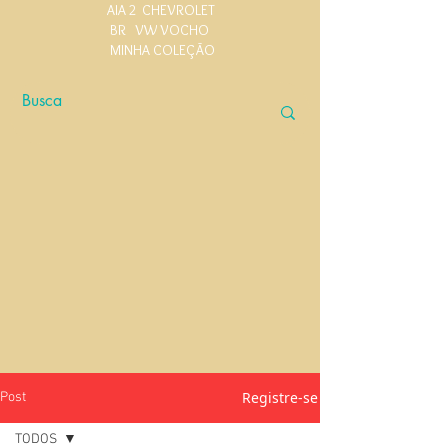
AIA 2
CHEVROLET
BR
VW VOCHO
MINHA COLEÇÃO
Registre-se
Post
TODOS