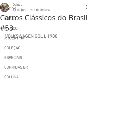
Daluco
TODOS
23 de jun.
1 min de leitura
Carros Clássicos do Brasil
BRASIL
#53
MEXICO
VOLKSWAGEN GOL L 1980
ARGENTINA
COLEÇÃO
ESPECIAIS
CORRIDAS BR
COLUNA