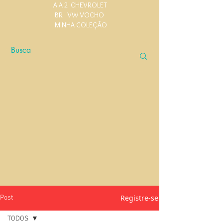
AIA 2
CHEVROLET
BR
VW VOCHO
MINHA COLEÇÃO
Registre-se
Post
TODOS