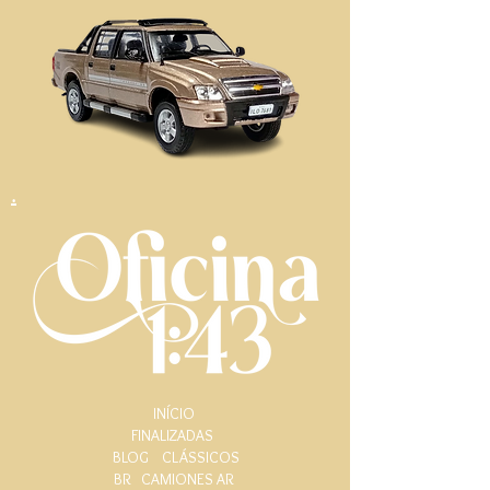
.
INÍCIO
FINALIZADAS
BLOG
CLÁSSICOS
BR
CAMIONES AR