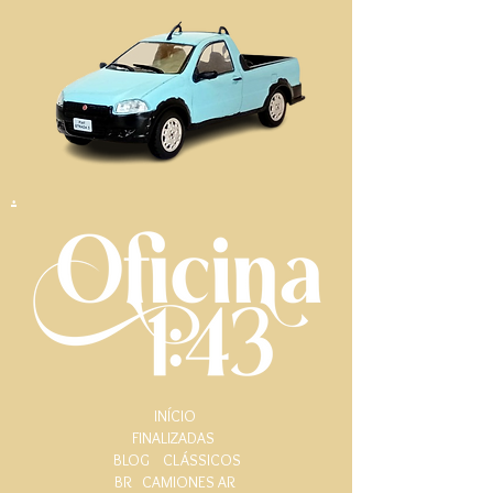
.
INÍCIO
FINALIZADAS
BLOG
CLÁSSICOS
BR
CAMIONES AR