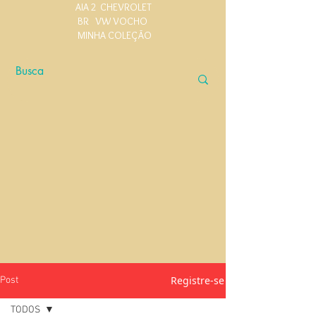
AIA 2
CHEVROLET
BR
VW VOCHO
MINHA COLEÇÃO
Registre-se
Post
TODOS