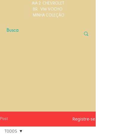
AIA 2
CHEVROLET
BR
VW VOCHO
MINHA COLEÇÃO
Registre-se
Post
TODOS