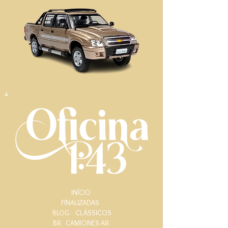
.
INÍCIO
FINALIZADAS
BLOG
CLÁSSICOS
BR
CAMIONES AR