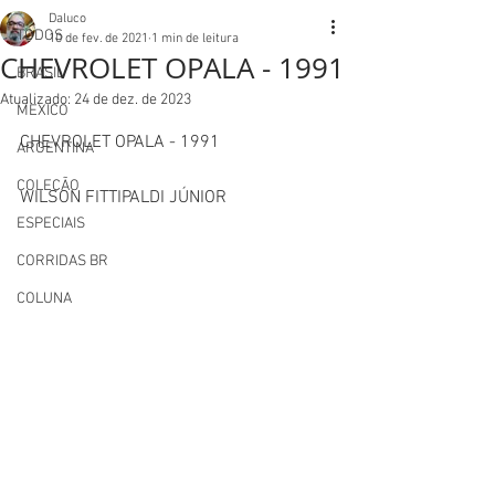
Daluco
TODOS
10 de fev. de 2021
1 min de leitura
CHEVROLET OPALA - 1991
BRASIL
Atualizado:
24 de dez. de 2023
MEXICO
CHEVROLET OPALA - 1991
ARGENTINA
COLEÇÃO
WILSON FITTIPALDI JÚNIOR
ESPECIAIS
CORRIDAS BR
COLUNA