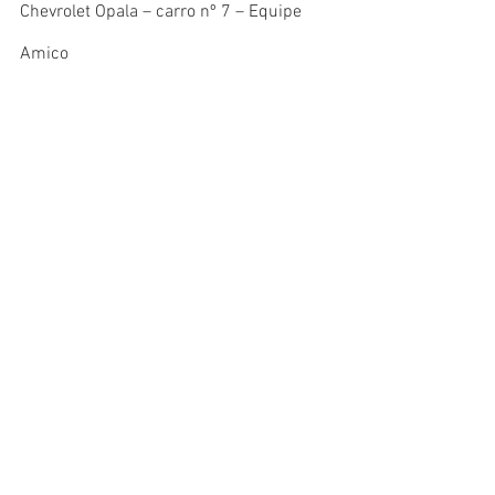
Chevrolet Opala – carro nº 7 – Equipe 
Amico
Motor: Chevrolet 6 cilindros em linha 
com 4.093 cc
Potência: 270 HP
Velocidade máxima: 170 km/h
BRASIL
CORRIDAS BR
Ver tudo
Posts recentes