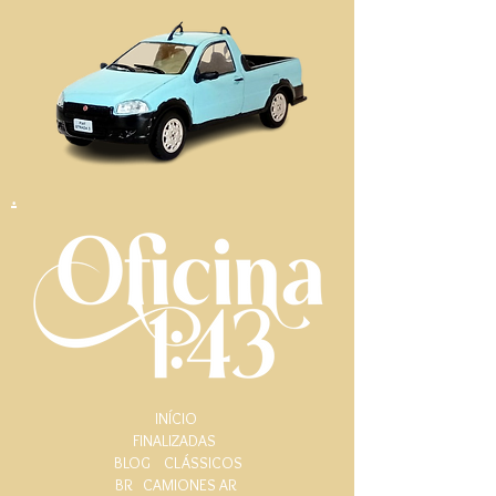
.
INÍCIO
FINALIZADAS
BLOG
CLÁSSICOS
BR
CAMIONES AR