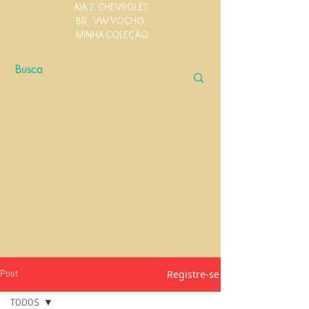
AIA 2
CHEVROLET
BR
VW VOCHO
MINHA COLEÇÃO
Registre-se
Post
TODOS