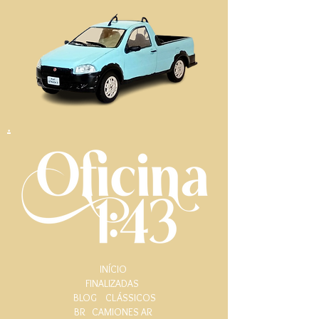
.
INÍCIO
FINALIZADAS
BLOG
CLÁSSICOS
BR
CAMIONES AR