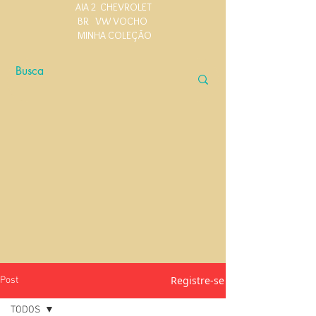
AIA 2
CHEVROLET
BR
VW VOCHO
MINHA COLEÇÃO
Registre-se
Post
TODOS