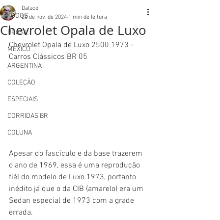
Daluco
TODOS
20 de nov. de 2024
1 min de leitura
Chevrolet Opala de Luxo
BRASIL
Chevrolet Opala de Luxo 2500 1973 - 
MEXICO
Carros Clássicos BR 05
ARGENTINA
COLEÇÃO
ESPECIAIS
CORRIDAS BR
COLUNA
Apesar do fascículo e da base trazerem 
o ano de 1969, essa é uma reprodução 
fiél do modelo de Luxo 1973, portanto 
inédito já que o da CIB (amarelo) era um 
Sedan especial de 1973 com a grade 
errada.