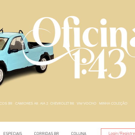
.
COS BR
CAMIONES AR
AIA 2
CHEVROLET BR
VW VOCHO
MINHA COLEÇÃO
Login/Registr
ESPECIAIS
CORRIDAS BR
COLUNA