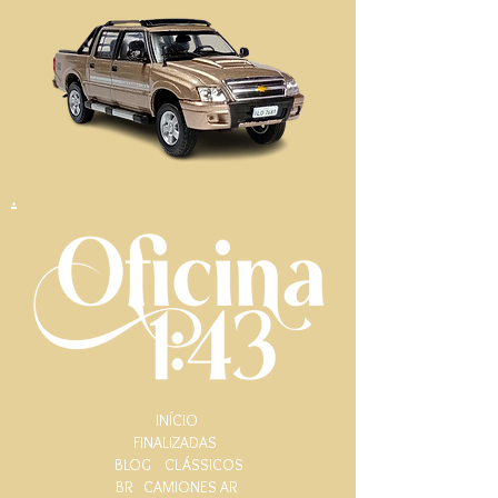
.
INÍCIO
FINALIZADAS
BLOG
CLÁSSICOS
BR
CAMIONES AR