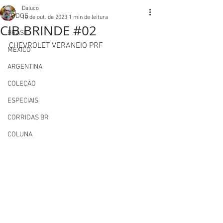
Daluco
TODOS
10 de out. de 2023
1 min de leitura
CIB BRINDE #02
BRASIL
CHEVROLET VERANEIO PRF
MEXICO
ARGENTINA
COLEÇÃO
ESPECIAIS
CORRIDAS BR
COLUNA