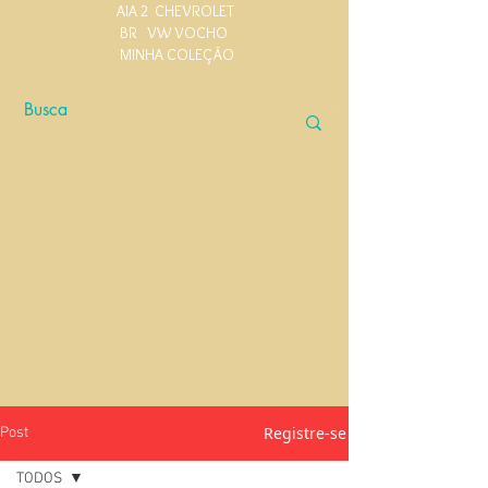
AIA 2
CHEVROLET
BR
VW VOCHO
MINHA COLEÇÃO
Registre-se
Post
TODOS