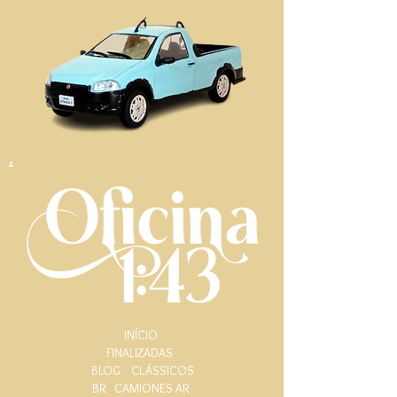
.
INÍCIO
FINALIZADAS
BLOG
CLÁSSICOS
BR
CAMIONES AR