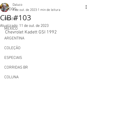
Daluco
TODOS
9 de out. de 2023
1 min de leitura
CIB #103
BRASIL
Atualizado:
11 de out. de 2023
MEXICO
Chevrolet Kadett GSI 1992
ARGENTINA
COLEÇÃO
ESPECIAIS
CORRIDAS BR
COLUNA