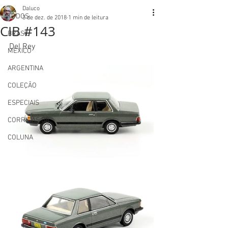
Daluco
TODOS
3 de dez. de 2018
1 min de leitura
CIB #143
BRASIL
Del Rey
MEXICO
ARGENTINA
COLEÇÃO
ESPECIAIS
CORRIDAS BR
COLUNA