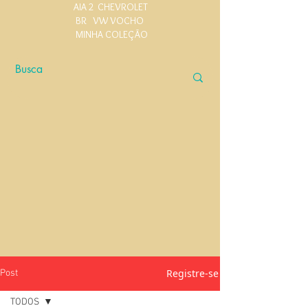
AIA 2
CHEVROLET
BR
VW VOCHO
MINHA COLEÇÃO
Registre-se
Post
TODOS