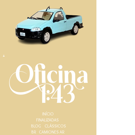
.
INÍCIO
FINALIZADAS
BLOG
CLÁSSICOS
BR
CAMIONES AR