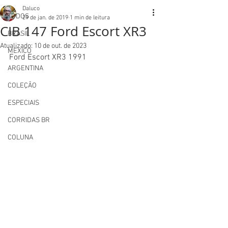
Daluco
TODOS
29 de jan. de 2019
1 min de leitura
CIB 147 Ford Escort XR3
BRASIL
Atualizado:
10 de out. de 2023
MEXICO
Ford Escort XR3 1991
ARGENTINA
COLEÇÃO
ESPECIAIS
CORRIDAS BR
COLUNA