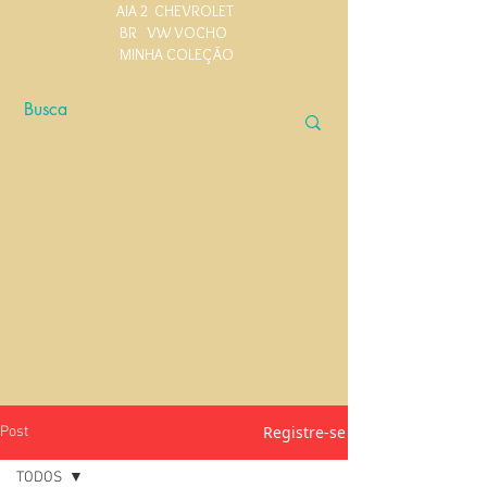
AIA 2
CHEVROLET
BR
VW VOCHO
MINHA COLEÇÃO
Registre-se
Post
TODOS