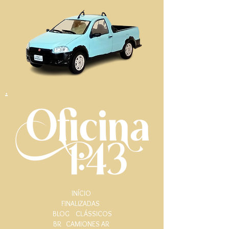
.
INÍCIO
FINALIZADAS
BLOG
CLÁSSICOS
BR
CAMIONES AR