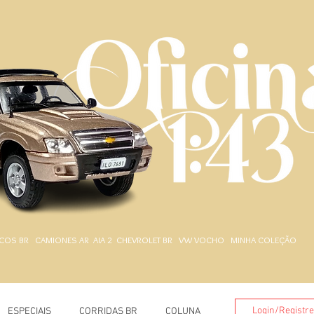
.
COS BR
CAMIONES AR
AIA 2
CHEVROLET BR
VW VOCHO
MINHA COLEÇÃO
Login/Registr
ESPECIAIS
CORRIDAS BR
COLUNA