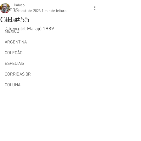
Daluco
TODOS
8 de out. de 2023
1 min de leitura
CIB #55
BRASIL
Chevrolet Marajó 1989
MEXICO
ARGENTINA
COLEÇÃO
ESPECIAIS
CORRIDAS BR
COLUNA