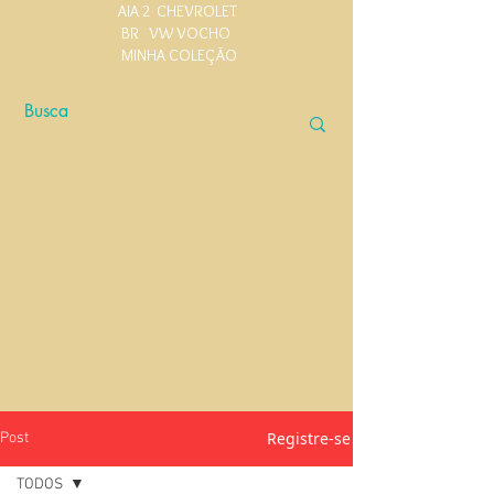
AIA 2
CHEVROLET
BR
VW VOCHO
MINHA COLEÇÃO
Registre-se
Post
TODOS