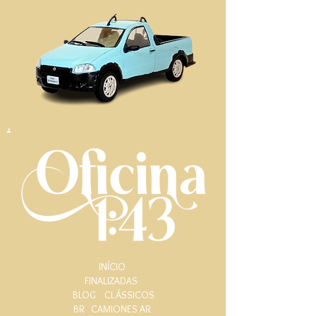
.
INÍCIO
FINALIZADAS
BLOG
CLÁSSICOS
BR
CAMIONES AR