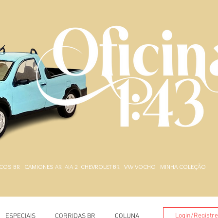
.
COS BR
CAMIONES AR
AIA 2
CHEVROLET BR
VW VOCHO
MINHA COLEÇÃO
Login/Registr
ESPECIAIS
CORRIDAS BR
COLUNA