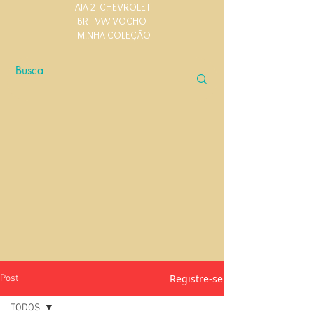
AIA 2
CHEVROLET
BR
VW VOCHO
MINHA COLEÇÃO
Registre-se
Post
TODOS