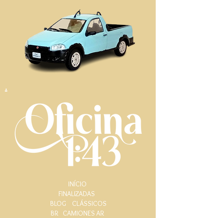
.
INÍCIO
FINALIZADAS
BLOG
CLÁSSICOS
BR
CAMIONES AR