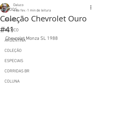
Daluco
TODOS
4 de fev.
1 min de leitura
Coleção Chevrolet Ouro
BRASIL
#41
MEXICO
Chevrolet Monza SL 1988
ARGENTINA
COLEÇÃO
ESPECIAIS
CORRIDAS BR
COLUNA