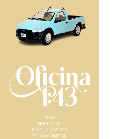
.
INÍCIO
FINALIZADAS
BLOG
CLÁSSICOS
BR
CAMIONES AR