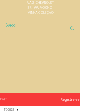
AIA 2
CHEVROLET
BR
VW VOCHO
MINHA COLEÇÃO
Registre-se
Post
TODOS