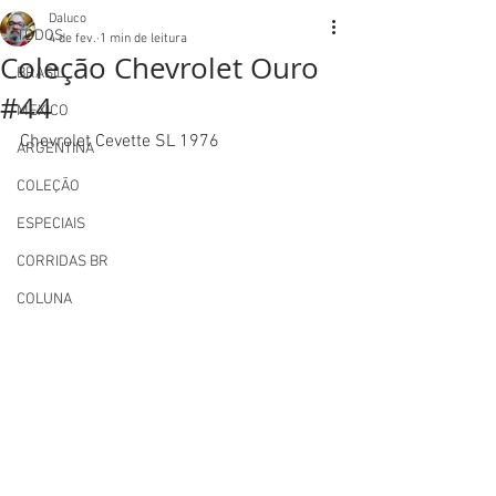
Daluco
TODOS
4 de fev.
1 min de leitura
Coleção Chevrolet Ouro
BRASIL
#44
MEXICO
Chevrolet Cevette SL 1976
ARGENTINA
COLEÇÃO
ESPECIAIS
CORRIDAS BR
COLUNA