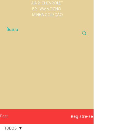
AIA 2
CHEVROLET
BR
VW VOCHO
MINHA COLEÇÃO
Registre-se
Post
TODOS