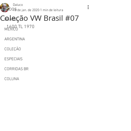
Daluco
TODOS
15 de jan. de 2020
1 min de leitura
Coleção VW Brasil #07
BRASIL
 1600 TL 1970 
MEXICO
ARGENTINA
COLEÇÃO
ESPECIAIS
CORRIDAS BR
COLUNA