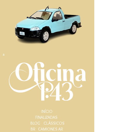
.
INÍCIO
FINALIZADAS
BLOG
CLÁSSICOS
BR
CAMIONES AR