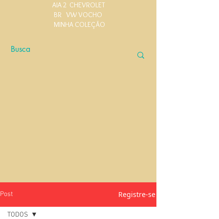
AIA 2
CHEVROLET
BR
VW VOCHO
MINHA COLEÇÃO
Registre-se
Post
TODOS