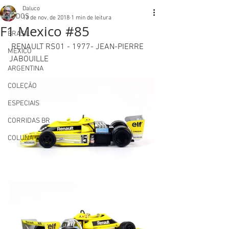
Daluco
TODOS
13 de nov. de 2018
1 min de leitura
F1 Mexico #85
BRASIL
 RENAULT RS01 - 1977- JEAN-PIERRE 
MEXICO
JABOUILLE 
ARGENTINA
COLEÇÃO
ESPECIAIS
CORRIDAS BR
COLUNA