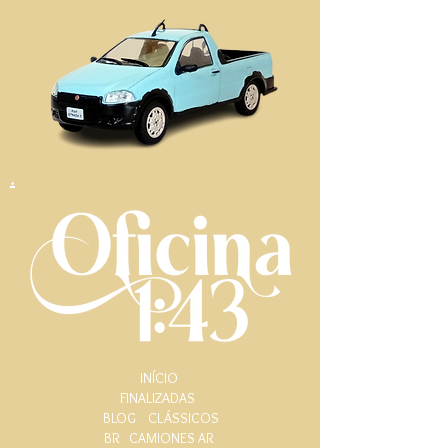
.
INÍCIO
FINALIZADAS
BLOG
CLÁSSICOS
BR
CAMIONES AR