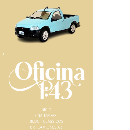
.
INÍCIO
FINALIZADAS
BLOG
CLÁSSICOS
BR
CAMIONES AR