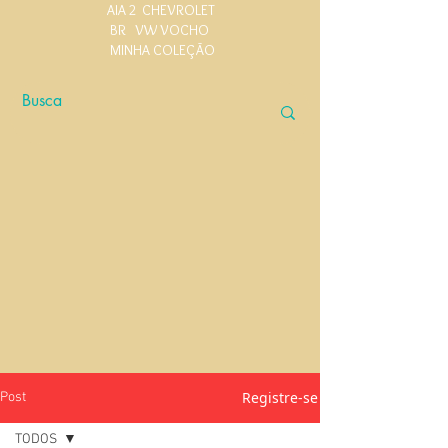
AIA 2
CHEVROLET
BR
VW VOCHO
MINHA COLEÇÃO
Registre-se
Post
TODOS