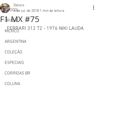
Daluco
TODOS
6 de jul. de 2018
1 min de leitura
F1 MX #75
BRASIL
 FERRARI 312 T2 - 1976 NIKI LAUDA 
MEXICO
ARGENTINA
COLEÇÃO
ESPECIAIS
CORRIDAS BR
COLUNA