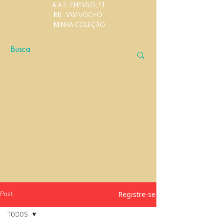
AIA 2
CHEVROLET
BR
VW VOCHO
MINHA COLEÇÃO
Registre-se
Post
TODOS