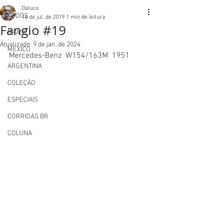
Daluco
TODOS
16 de jul. de 2019
1 min de leitura
Fangio #19
BRASIL
Atualizado:
9 de jan. de 2024
MEXICO
Mercedes-Benz  W154/163M  1951
ARGENTINA
COLEÇÃO
ESPECIAIS
CORRIDAS BR
COLUNA