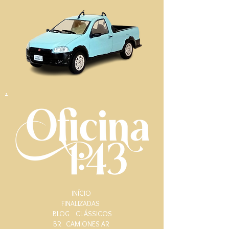
.
INÍCIO
FINALIZADAS
BLOG
CLÁSSICOS
BR
CAMIONES AR