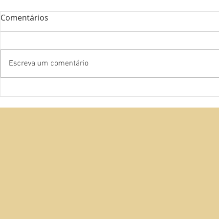
Comentários
Escreva um comentário
Camiones A
Caniones Argentina #14