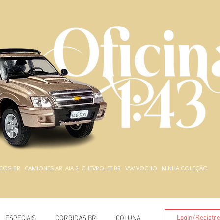
.
COS BR
CAMIONES AR
AIA 2
CHEVROLET BR
VW VOCHO
MINHA COLEÇÃO
Login/Registr
ESPECIAIS
CORRIDAS BR
COLUNA