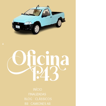
.
INÍCIO
FINALIZADAS
BLOG
CLÁSSICOS
BR
CAMIONES AR