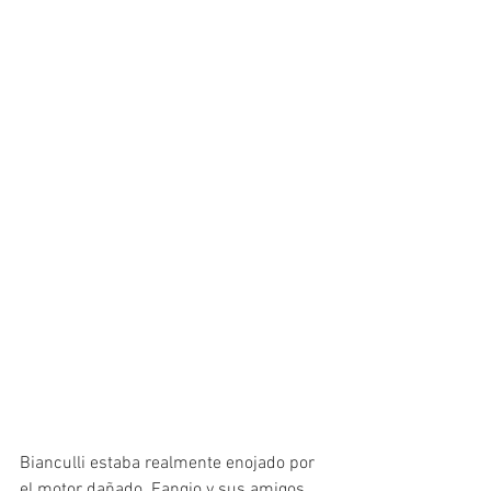
Bianculli estaba realmente enojado por 
el motor dañado. Fangio y sus amigos 