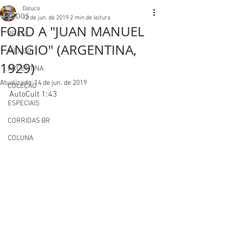
Daluco
TODOS
12 de jun. de 2019
2 min de leitura
FORD A "JUAN MANUEL
BRASIL
FANGIO" (ARGENTINA,
MEXICO
1929)
ARGENTINA
Atualizado:
14 de jun. de 2019
COLEÇÃO
AutoCult 1:43
ESPECIAIS
CORRIDAS BR
COLUNA