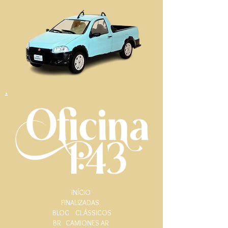
.
INÍCIO
FINALIZADAS
BLOG
CLÁSSICOS
BR
CAMIONES AR