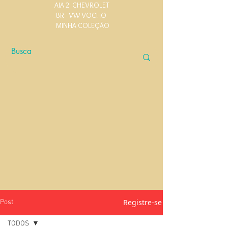
AIA 2
CHEVROLET
BR
VW VOCHO
MINHA COLEÇÃO
Registre-se
Post
TODOS