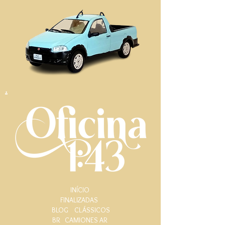
.
INÍCIO
FINALIZADAS
BLOG
CLÁSSICOS
BR
CAMIONES AR