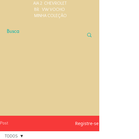
AIA 2
CHEVROLET
BR
VW VOCHO
MINHA COLEÇÃO
Registre-se
Post
TODOS