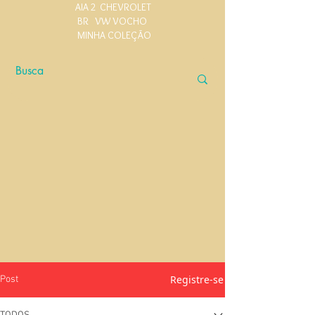
AIA 2
CHEVROLET
BR
VW VOCHO
MINHA COLEÇÃO
Registre-se
Post