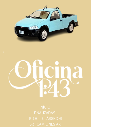
.
INÍCIO
FINALIZADAS
BLOG
CLÁSSICOS
BR
CAMIONES AR