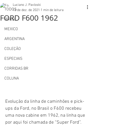
Luciano J. Pavloski
TODOS
13 de dez. de 2021
1 min de leitura
FORD F600 1962
BRASIL
MEXICO
ARGENTINA
COLEÇÃO
ESPECIAIS
CORRIDAS BR
COLUNA
Evolução da linha de caminhões e pick-
ups da Ford, no Brasil o F600 recebeu 
uma nova cabine em 1962, na linha que 
por aqui foi chamada de “Super Ford”.