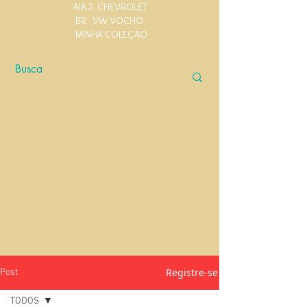
AIA 2
CHEVROLET
BR
VW VOCHO
MINHA COLEÇÃO
Registre-se
Post
TODOS