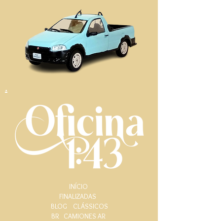
.
INÍCIO
FINALIZADAS
BLOG
CLÁSSICOS
BR
CAMIONES AR