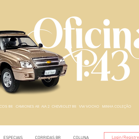
.
COS BR
CAMIONES AR
AIA 2
CHEVROLET BR
VW VOCHO
MINHA COLEÇÃO
Login/Registr
ESPECIAIS
CORRIDAS BR
COLUNA