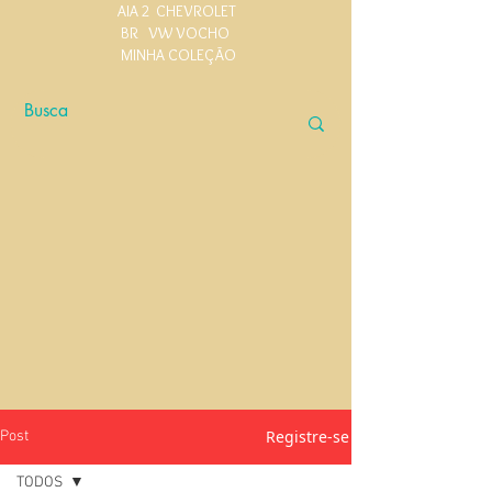
AIA 2
CHEVROLET
BR
VW VOCHO
MINHA COLEÇÃO
Registre-se
Post
TODOS