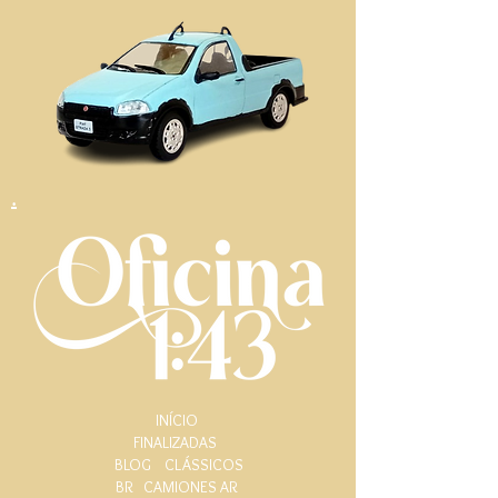
.
INÍCIO
FINALIZADAS
BLOG
CLÁSSICOS
BR
CAMIONES AR