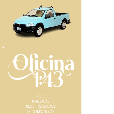
.
INÍCIO
FINALIZADAS
BLOG
CLÁSSICOS
BR
CAMIONES AR