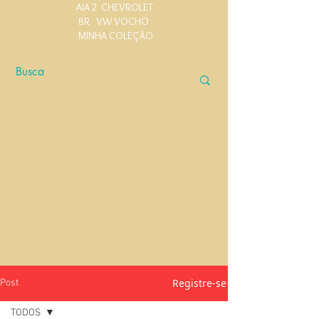
AIA 2
CHEVROLET
BR
VW VOCHO
MINHA COLEÇÃO
Registre-se
Post
TODOS