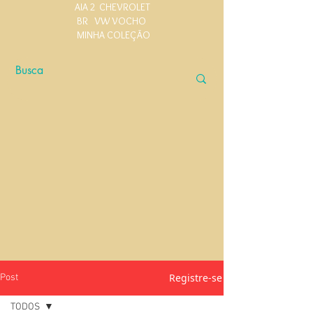
AIA 2
CHEVROLET
BR
VW VOCHO
MINHA COLEÇÃO
Registre-se
Post
TODOS