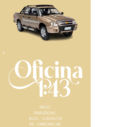
.
INÍCIO
FINALIZADAS
BLOG
CLÁSSICOS
BR
CAMIONES AR